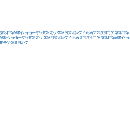
落球回弹试验仪,介电击穿强度测定仪
落球回弹试验仪,介电击穿强度测定仪
落球回弹
试验仪,介电击穿强度测定仪
落球回弹试验仪,介电击穿强度测定仪
落球回弹试验仪,介
电击穿强度测定仪