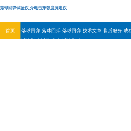
落球回弹试验仪,介电击穿强度测定仪
首页
落球回弹
落球回弹
落球回弹
技术文章
售后服务
成
试验仪,介
试验仪,介
试验仪,介
电击穿强
电击穿强
电击穿强
度测定仪
度测定仪
度测定仪