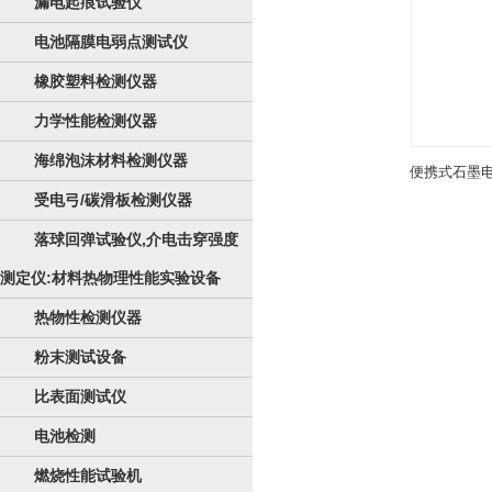
漏电起痕试验仪
电池隔膜电弱点测试仪
橡胶塑料检测仪器
力学性能检测仪器
海绵泡沫材料检测仪器
便携式石墨电
受电弓/碳滑板检测仪器
落球回弹试验仪,介电击穿强度
测定仪:材料热物理性能实验设备
热物性检测仪器
粉末测试设备
比表面测试仪
电池检测
燃烧性能试验机