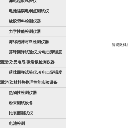
漏电起痕试验仪
电池隔膜电弱点测试仪
橡胶塑料检测仪器
力学性能检测仪器
海绵泡沫材料检测仪器
智能微机
落球回弹试验仪,介电击穿强度
测定仪:受电弓/碳滑板检测仪器
落球回弹试验仪,介电击穿强度
测定仪:材料热物理性能实验设备
热物性检测仪器
粉末测试设备
比表面测试仪
电池检测