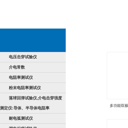
成品展示会
电压击穿试验仪
介电常数
电阻率测试仪
粉末电阻率测试仪
落球回弹试验仪,介电击穿强度
多功能双
测定仪:导体、半导体电阻率
耐电弧测试仪